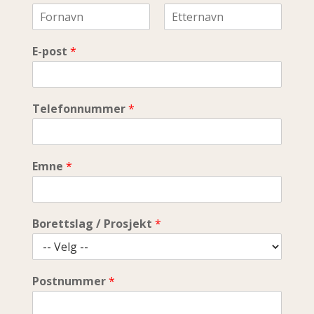
F
L
i
a
E-post
*
r
s
s
t
t
Telefonnummer
*
Emne
*
Borettslag / Prosjekt
*
Postnummer
*