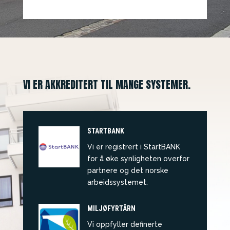
VI ER AKKREDITERT TIL MANGE SYSTEMER.
STARTBANK
Vi er registrert i StartBANK
for å øke synligheten overfor
partnere og det norske
arbeidssystemet.
MILJØFYRTÅRN
Vi oppfyller definerte