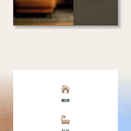

MUR
