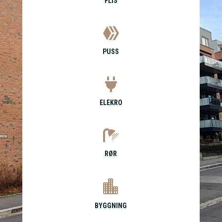
FLIS

PUSS

ELEKRO

RØR

BYGGNING